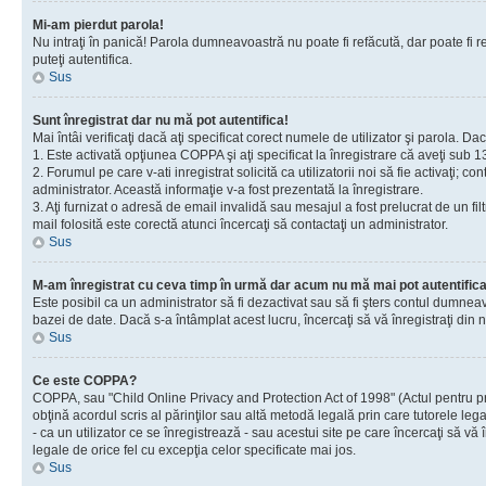
Mi-am pierdut parola!
Nu intraţi în panică! Parola dumneavoastră nu poate fi refăcută, dar poate fi re
puteţi autentifica.
Sus
Sunt înregistrat dar nu mă pot autentifica!
Mai întâi verificaţi dacă aţi specificat corect numele de utilizator şi parola. D
1. Este activată opţiunea COPPA şi aţi specificat la înregistrare că aveţi sub 13
2. Forumul pe care v-ati inregistrat solicită ca utilizatorii noi să fie activaţi; 
administrator. Această informaţie v-a fost prezentată la înregistrare.
3. Aţi furnizat o adresă de email invalidă sau mesajul a fost prelucrat de un 
mail folosită este corectă atunci încercaţi să contactaţi un administrator.
Sus
M-am înregistrat cu ceva timp în urmă dar acum nu mă mai pot autentific
Este posibil ca un administrator să fi dezactivat sau să fi şters contul dumne
bazei de date. Dacă s-a întâmplat acest lucru, încercaţi să vă înregistraţi din no
Sus
Ce este COPPA?
COPPA, sau "Child Online Privacy and Protection Act of 1998" (Actul pentru prote
obţină acordul scris al părinţilor sau altă metodă legală prin care tutorele le
- ca un utilizator ce se înregistrează - sau acestui site pe care încercaţi să vă
legale de orice fel cu excepţia celor specificate mai jos.
Sus