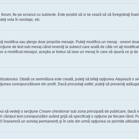
orum, fie pe ecranul cu subiecte. Este posibil să vi se ceară să vă înregistraţi înain
teţi vota în sondaje, etc.
uteţi modifica sau şterge doar propriile mesaje. Puteţi modifica un mesaj - uneori d
cţiune de text sub mesaj când reveniţi la subiect care arată de câte ori aţi modific
a modificat mesajul, aceştia ar trebui să lase un mesaj în care să spună ce şi de ce
lizatorului. Odată ce semnătura este creată, puteţi să bifaţi opţiunea
Ataşează o s
unea corespunzătoare din profil. Dacă procedaţi astfel, puteţi să preveniţi adăug
bui să vedeţi o secţiune
Creare chestionar
sub zona principală de publicare; dacă nu
 în câmpul text corespunzător având grijă să specificaţi o opţiune pe fiecare rând. Put
lui (0 înseamnă un sondaj permanent) şi în cele din urmă opţiunea ce permite utilizator