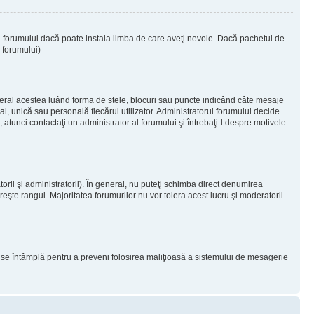
ul forumului dacă poate instala limba de care aveţi nevoie. Dacă pachetul de
r forumului)
eral acestea luând forma de stele, blocuri sau puncte indicând câte mesaje
, unică sau personală fiecărui utilizator. Administratorul forumului decide
 atunci contactaţi un administrator al forumului şi întrebaţi-l despre motivele
rii şi administratorii). În general, nu puteţi schimba direct denumirea
eşte rangul. Majoritatea forumurilor nu vor tolera acest lucru şi moderatorii
lucru se întâmplă pentru a preveni folosirea maliţioasă a sistemului de mesagerie