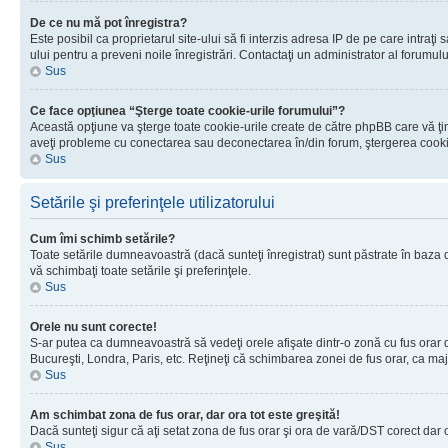
De ce nu mă pot înregistra?
Este posibil ca proprietarul site-ului să fi interzis adresa IP de pe care intraţi
ului pentru a preveni noile înregistrări. Contactaţi un administrator al forumulu
Sus
Ce face opţiunea “Şterge toate cookie-urile forumului”?
Această opţiune va şterge toate cookie-urile create de către phpBB care vă ţin
aveţi probleme cu conectarea sau deconectarea în/din forum, ştergerea cookie-u
Sus
Setările şi preferinţele utilizatorului
Cum îmi schimb setările?
Toate setările dumneavoastră (dacă sunteţi înregistrat) sunt păstrate în baza de
vă schimbaţi toate setările şi preferinţele.
Sus
Orele nu sunt corecte!
S-ar putea ca dumneavoastră să vedeţi orele afişate dintr-o zonă cu fus orar dif
Bucureşti, Londra, Paris, etc. Reţineţi că schimbarea zonei de fus orar, ca major
Sus
Am schimbat zona de fus orar, dar ora tot este greşită!
Dacă sunteţi sigur că aţi setat zona de fus orar şi ora de vară/DST corect dar 
Sus