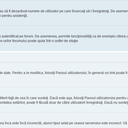
 sau să fi dezactivat numele de utilizator pe care încercaţi să-l înregistraţi. De aseme
i pentru asistenţă.
 autentificat pe forum. De asemenea, permite funcţionalităţi ca de exemplu citirea u
rilor forumului poate ajuta într-o astfel de sitaţie
 date. Pentru a le modifica, folosiţi Panoul utilizatorului; în general un link poate f
erit faţă de cea în care sunteţi. Dacă este aşa, folosiţi Panoul utilizatorului pentru 
itatea setărilor, poate fi făcută doar de către utilizatorii înregistraţi. Dacă nu sunte
ora înca este încă incorectă, atunci tipul setat pe ceasul serverului este incorect. 