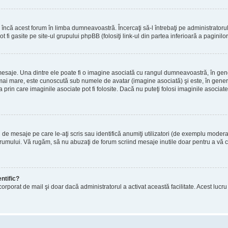
încă acest forum în limba dumneavoastră. Încercaţi să-l întrebaţi pe administrator
t fi gasite pe site-ul grupului phpBB (folosiţi link-ul din partea inferioară a paginilo
mesaje. Una dintre ele poate fi o imagine asociată cu rangul dumneavoastră, în gen
mai mare, este cunoscută sub numele de avatar (imagine asociată) şi este, în general
prin care imaginile asociate pot fi folosite. Dacă nu puteţi folosi imaginile asociate,
 mesaje pe care le-aţi scris sau identifică anumiţi utilizatori (de exemplu moderato
orumului. Vă rugăm, să nu abuzaţi de forum scriind mesaje inutile doar pentru a vă cr
ntific?
ul încorporat de mail şi doar dacă administratorul a activat această facilitate. Acest 