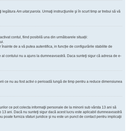
ţi legătura
Am uitat parola
. Urmaţi instrucţiunile şi în scurt timp ar trebui să vă
ctivat contul, fiind posibilă una din următoarele situații:
ui.
r înainte de a vă putea autentifica, in funcție de configurările stabilite de
are al contului nu a ajuns la dumneavoastră. Daca sunteţi sigur că adresa de e-
torii ce nu au fost activi o perioadă lungă de timp pentru a reduce dimensiunea
urilor ce pot colecta informaţii personale de la minorii sub vârsta 13 ani să
sub 13 ani. Dacă nu sunteţi sigur dacă acest lucru este aplicabil dumneavoastră
nu poate furniza sfaturi juridice şi nu este un punct de contact pentru implicaţii