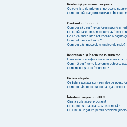
Prieteni şi persoane neagreate
Ce este lista de prieteni şi persoane neagr
Cum pot adăuga/şterge utilizatori în listel
Căutând în forumuri
Cum pot să caut într-un forum sau forumuri
De ce căutarea mea nu returnează niciun re
De ce căutarea mea returnează o pagină g
Cum pot căuta utilizatori?
Cum pot găsi mesajele şi subiectele mele?
Însemnarea şi înscrierea la subiecte
Care este diferenţa dintre a însemna şi a în
Cum mă pot înscrie la anumite subiecte sau
Cum imi pot şterge înscrierile?
Fişiere ataşate
Ce fişiere ataşate sunt permise pe acest f
Cum pot găsi toate fişierele ataşate proprii?
Întrebări despre phpBB 3
Cine a scris acest program?
De ce nu este facilitatea X disponibilă?
Cu cine iau legătura pentru probleme juridi