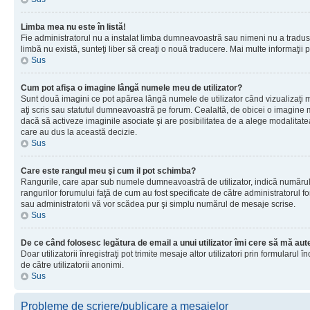
Limba mea nu este în listă!
Fie administratorul nu a instalat limba dumneavoastră sau nimeni nu a tradus 
limbă nu există, sunteţi liber să creaţi o nouă traducere. Mai multe informaţii po
Sus
Cum pot afişa o imagine lângă numele meu de utilizator?
Sunt două imagini ce pot apărea lângă numele de utilizator când vizualizaţi 
aţi scris sau statutul dumneavoastră pe forum. Cealaltă, de obicei o imagine 
dacă să activeze imaginile asociate şi are posibilitatea de a alege modalitatea 
care au dus la această decizie.
Sus
Care este rangul meu şi cum il pot schimba?
Rangurile, care apar sub numele dumneavoastră de utilizator, indică numărul de
rangurilor forumului faţă de cum au fost specificate de către administratorul f
sau administratorii vă vor scădea pur şi simplu numărul de mesaje scrise.
Sus
De ce când folosesc legătura de email a unui utilizator îmi cere să mă aute
Doar utilizatorii înregistraţi pot trimite mesaje altor utilizatori prin formular
de către utilizatorii anonimi.
Sus
Probleme de scriere/publicare a mesajelor