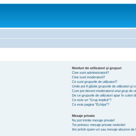
Niveluri de utilizatori şi grupuri
Cine sunt administratorii?
Cine sunt moderatorii?
Ce sunt grupurile de utilizatori?
Unde pot fi găsite grupurile de utilizatori ş
Cum pot deveni moderatorul unui grup de uti
De ce grupurile de utilizatori apar în culori di
Ce este un “Grup implicit”?
Ce este pagina "Echipa"?
Mesaje private
Nu pot trimite mesaje private!
Tot primesc mesaje private nedorite!
Am primit spam-uri sau mesaje abuzive de l