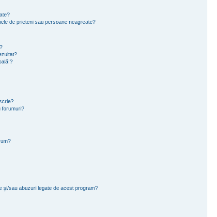
eate?
e mele de prieteni sau persoane neagreate?
?
zultat?
oală!?
scrie?
 forumuri?
orum?
ce şi/sau abuzuri legate de acest program?