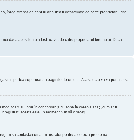
nea, înregistrarea de conturi ar putea fi dezactivate de către proprietarul site-
rmei dacă acest lucru a fost activat de către proprietarul forumului. Dacă
i găsit în partea superioară a paginilor forumului. Acest lucru vă va permite să
a modifica fusul orar în concordanţă cu zona în care vă aflaţi, cum ar fi
ţi înregistrat, acesta este un moment bun să o faceţi.
Vă rugăm să contactaţi un administrator pentru a corecta problema.