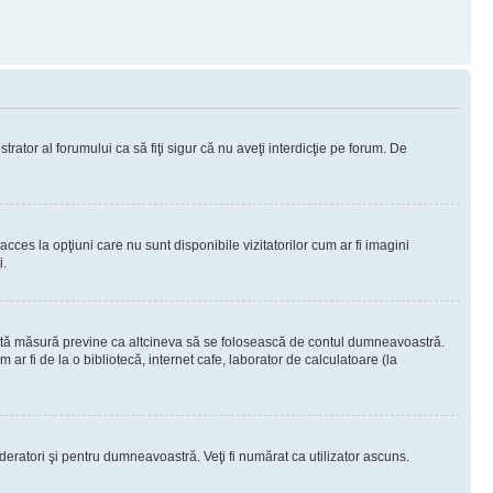
rator al forumului ca să fiţi sigur că nu aveţi interdicţie pe forum. De
ces la opţiuni care nu sunt disponibile vizitatorilor cum ar fi imagini
i.
ceastă măsură previne ca altcineva să se folosească de contul dumneavoastră.
ar fi de la o bibliotecă, internet cafe, laborator de calculatoare (la
moderatori şi pentru dumneavoastră. Veţi fi numărat ca utilizator ascuns.