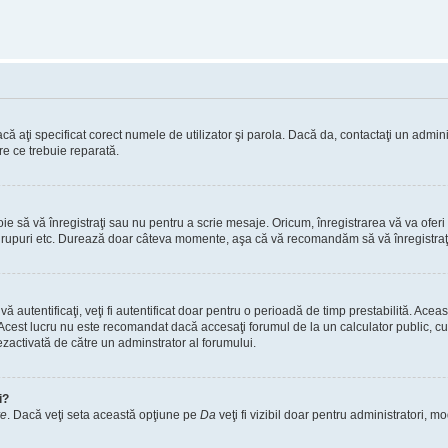
ă aţi specificat corect numele de utilizator şi parola. Dacă da, contactaţi un administ
re ce trebuie reparată.
 să vă înregistraţi sau nu pentru a scrie mesaje. Oricum, înregistrarea vă va oferi ac
 în grupuri etc. Durează doar câteva momente, aşa că vă recomandăm să vă înregistraţ
vă autentificaţi, veţi fi autentificat doar pentru o perioadă de timp prestabilită. A
. Acest lucru nu este recomandat dacă accesaţi forumul de la un calculator public, cum 
ezactivată de către un adminstrator al forumului.
i?
re
. Dacă veţi seta această opţiune pe
Da
veţi fi vizibil doar pentru administratori, 