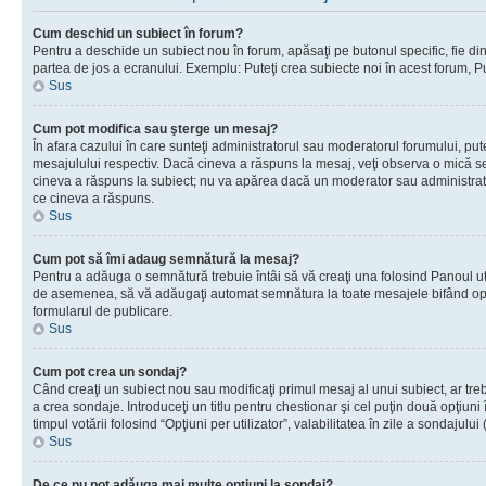
Cum deschid un subiect în forum?
Pentru a deschide un subiect nou în forum, apăsaţi pe butonul specific, fie din f
partea de jos a ecranului. Exemplu: Puteţi crea subiecte noi în acest forum, Pu
Sus
Cum pot modifica sau şterge un mesaj?
În afara cazului în care sunteţi administratorul sau moderatorul forumului, p
mesajulului respectiv. Dacă cineva a răspuns la mesaj, veţi observa o mică se
cineva a răspuns la subiect; nu va apărea dacă un moderator sau administrator 
ce cineva a răspuns.
Sus
Cum pot să îmi adaug semnătură la mesaj?
Pentru a adăuga o semnătură trebuie întâi să vă creaţi una folosind Panoul uti
de asemenea, să vă adăugaţi automat semnătura la toate mesajele bifând opţi
formularul de publicare.
Sus
Cum pot crea un sondaj?
Când creaţi un subiect nou sau modificaţi primul mesaj al unui subiect, ar tre
a crea sondaje. Introduceţi un titlu pentru chestionar şi cel puţin două opţiuni
timpul votării folosind “Opţiuni per utilizator”, valabilitatea în zile a sondaju
Sus
De ce nu pot adăuga mai multe opţiuni la sondaj?