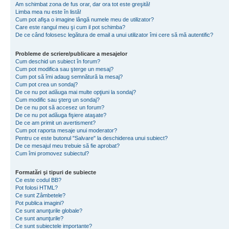
Am schimbat zona de fus orar, dar ora tot este greşită!
Limba mea nu este în listă!
Cum pot afişa o imagine lângă numele meu de utilizator?
Care este rangul meu şi cum il pot schimba?
De ce când folosesc legătura de email a unui utilizator îmi cere să mă autentific?
Probleme de scriere/publicare a mesajelor
Cum deschid un subiect în forum?
Cum pot modifica sau şterge un mesaj?
Cum pot să îmi adaug semnătură la mesaj?
Cum pot crea un sondaj?
De ce nu pot adăuga mai multe opţiuni la sondaj?
Cum modific sau şterg un sondaj?
De ce nu pot să accesez un forum?
De ce nu pot adăuga fişiere ataşate?
De ce am primit un avertisment?
Cum pot raporta mesaje unui moderator?
Pentru ce este butonul "Salvare" la deschiderea unui subiect?
De ce mesajul meu trebuie să fie aprobat?
Cum îmi promovez subiectul?
Formatări şi tipuri de subiecte
Ce este codul BB?
Pot folosi HTML?
Ce sunt Zâmbetele?
Pot publica imagini?
Ce sunt anunţurile globale?
Ce sunt anunţurile?
Ce sunt subiectele importante?