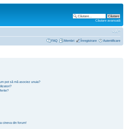
Căutare avansată
FAQ
Membri
Înregistrare
Autentificare
i cum pot să mă asociez unuia?
lizatori?
ferite?
a cineva din forum!