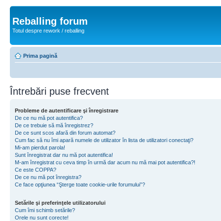
Reballing forum
Totul despre rework / reballing
Prima pagină
Întrebări puse frecvent
Probleme de autentificare şi înregistrare
De ce nu mă pot autentifica?
De ce trebuie să mă înregistrez?
De ce sunt scos afară din forum automat?
Cum fac să nu îmi apară numele de utilizator în lista de utilizatori conectaţi?
Mi-am pierdut parola!
Sunt înregistrat dar nu mă pot autentifica!
M-am înregistrat cu ceva timp în urmă dar acum nu mă mai pot autentifica?!
Ce este COPPA?
De ce nu mă pot înregistra?
Ce face opţiunea “Şterge toate cookie-urile forumului”?
Setările şi preferinţele utilizatorului
Cum îmi schimb setările?
Orele nu sunt corecte!