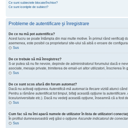
Ce sunt subiectele blocate/închise?
Ce sunt iconiţele de subiect?
Probleme de autentificare şi înregistrare
De ce nu mă pot autentifica?
Acest lucru se poate întâmpla din mai multe motive. În primul rând verificaţi dac
asemenea, este posibil ca proprietarul site-ului să aibă o eroare de configura
Sus
De ce trebuie să mă înregistrez?
S-ar putea să nu fie nevoie, depinde de administratorul forumului dacă e nevoie
asociate, mesaje private, trimiterea de email-uri altor utilizatori, înscrierea
Sus
De ce sunt scos afară din forum automat?
Dacă nu activaţi opţiunea
Autentifică-mă automat la fiecare vizită
atunci când 
Pentru a rămâne autentificat tot timpul, bifaţi această opţiune la autentificare
liceu/universitate etc.). Dacă nu vedeţi această opţiune, înseamnă că a fost d
Sus
Cum fac să nu îmi apară numele de utilizator în lista de utilizatori conectaţ
În profilul dumneavoastră veţi găsi o opţiune
Ascunde indicatorul de conecta
Sus