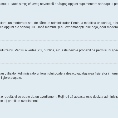
rumului. Dacă simţiţi că aveţi nevoie să adăugaţi opţiuni suplimentare sondajului pes
estora, un moderator sau de către un administrator. Pentru a modifica un sondaj, efe
rice opţiuni ale sondajului. Dacă membrii şi-au exprimat opţiunile deja, doar moderato
 utilizatori. Pentru a vedea, citi, publica, etc. este nevoie probabil de permisiuni s
 utilizator. Administratorul forumului poate a dezactivat ataşarea fişierelor în forum
fişiere ataşate.
at o regulă, vi se poate da un avertisment. Reţineţi că aceasta este decizia adminis
ce aţi primit un avertisment.