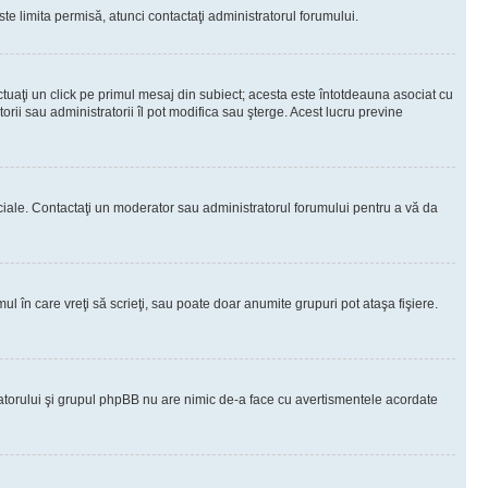
te limita permisă, atunci contactaţi administratorul forumului.
ctuaţi un click pe primul mesaj din subiect; acesta este întotdeauna asociat cu
rii sau administratorii îl pot modifica sau şterge. Acest lucru previne
peciale. Contactaţi un moderator sau administratorul forumului pentru a vă da
ul în care vreţi să scrieţi, sau poate doar anumite grupuri pot ataşa fişiere.
tratorului şi grupul phpBB nu are nimic de-a face cu avertismentele acordate