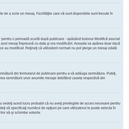
te de a scrie un mesaj. Facilităţile care vă sunt disponibile sunt trecute în
oar pentru o perioadă scurtă după publicare - apăsând butonul
Modifică
asociat
at acel mesaj împreună cu data şi ora modificării. Aceasta va apărea doar dacă
 au modificat. Reţineţi că utilizatorii normali nu pot şterge un mesaj odată
emnătură
din formularul de publicare pentru a vă adăuga semnătura. Puteţi,
area semnăturii unor anumite mesaje debifând caseta respectivă din
 vedeţi acest lucru probabil că nu aveţi privilegiile de acces necesare pentru
eţi să specificaţi numărul de opţiuni pe care utilizatorul le poate selecta în
ilor să-şi schimbe voturile.