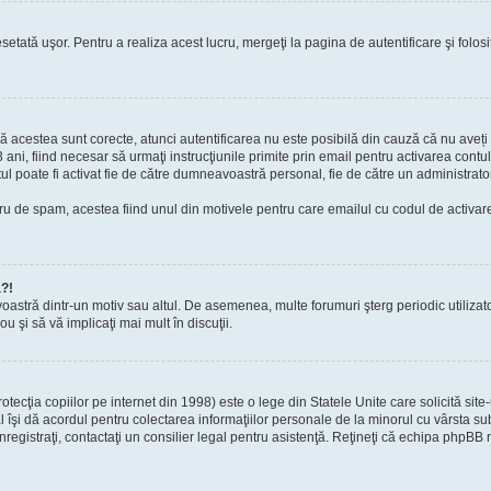
setată uşor. Pentru a realiza acest lucru, mergeţi la pagina de autentificare şi folosi
acă acestea sunt corecte, atunci autentificarea nu este posibilă din cauză că nu aveți a
 ani, fiind necesar să urmaţi instrucţiunile primite prin email pentru activarea contul
contul poate fi activat fie de către dumneavoastră personal, fie de către un administrato
filtru de spam, acestea fiind unul din motivele pentru care emailul cu codul de activ
a?!
avoastră dintr-un motiv sau altul. De asemenea, multe forumuri şterg periodic utiliza
u şi să vă implicaţi mai mult în discuţii.
cţia copiilor pe internet din 1998) este o lege din Statele Unite care solicită site-
gal îşi dă acordul pentru colectarea informaţiilor personale de la minorul cu vârsta 
 înregistraţi, contactaţi un consilier legal pentru asistenţă. Reţineţi că echipa phpBB 